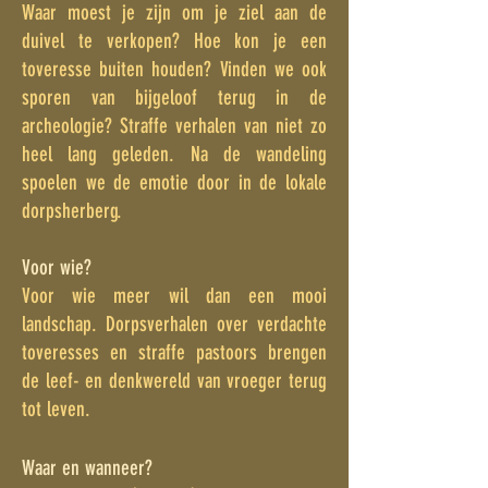
Waar moest je zijn om je ziel aan de
duivel te verkopen? Hoe kon je een
toveresse buiten houden? Vinden we ook
sporen van bijgeloof terug in de
archeologie? Straffe verhalen van niet zo
heel lang geleden. Na de wandeling
spoelen we de emotie door in de lokale
dorpsherberg.
Voor wie?
Voor wie meer wil dan een mooi
landschap. Dorpsverhalen over verdachte
toveresses en straffe pastoors brengen
de leef- en denkwereld van vroeger terug
tot leven.
Waar en wanneer?