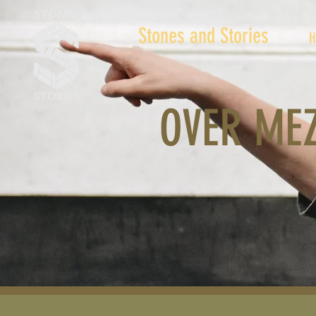
Stones and Stories
H
OVER ME