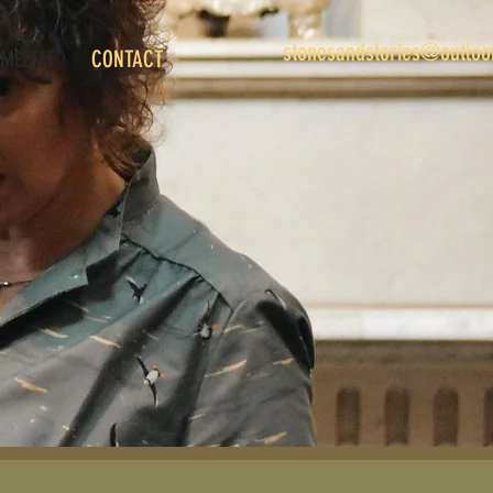
stonesandstories@outloo
MEZELF
CONTACT