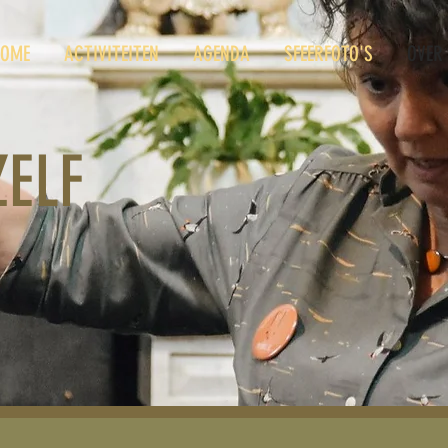
OME
ACTIVITEITEN
AGENDA
SFEERFOTO'S
OVER 
ZELF