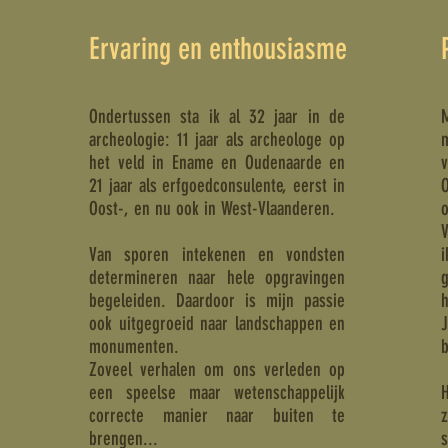
Ervaring en enthousiasme
Ondertussen sta ik al 32 jaar in de
​
archeologie: 11 jaar als archeologe op
het veld in Ename en Oudenaarde en
21 jaar als erfgoedconsulente, eerst in
Oost-, en nu ook in West-Vlaanderen.
V
Van sporen intekenen en vondsten
i
determineren naar hele opgravingen
begeleiden. Daardoor is mijn passie
h
ook uitgegroeid naar landschappen en
monumenten.
Zoveel verhalen om ons verleden op
een speelse maar wetenschappelijk
H
correcte manier naar buiten te
brengen...